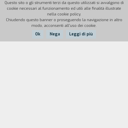
Questo sito o gli strumenti terzi da questo utilizzati si avvalgono di
cookie necessari al funzionamento ed utili alle finalità illustrate
nella cookie policy.
Chiudendo questo banner o proseguendo la navigazione in altro
modo, acconsenti all'uso dei cookie.
Ok
Nega
Leggi di più
Nazione:
Anno:
Durata:
Francia
1996
73'
"Ci sono momenti precisi, nevralgici, in cui è
possibile ottenere uno scorcio della realt` di una
citt` e della gente che la popola. Questa citt` è
Palermo. Lo spazio temporale che ho scelto e che
ci ha permesso di accedervi sono le due
settimane che hanno preceduto le elezioni
regionali del 16 giugno del 1996. La citt` con le