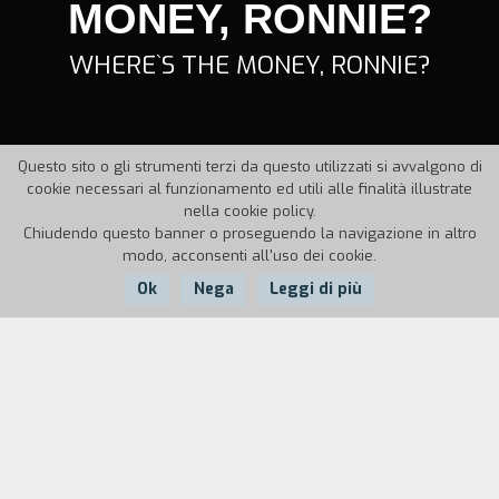
MONEY, RONNIE?
WHERE`S THE MONEY, RONNIE?
Questo sito o gli strumenti terzi da questo utilizzati si avvalgono di
cookie necessari al funzionamento ed utili alle finalità illustrate
nella cookie policy.
Chiudendo questo banner o proseguendo la navigazione in altro
modo, acconsenti all'uso dei cookie.
Ok
Nega
Leggi di più
Nazione:
Anno:
Durata:
UK
1996
12'
Un fallito tentativo di rapina a Sneinton. Tutti gli
implicati accusano Ronnie, Ronnie accusa tutti gli