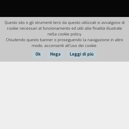
Questo sito o gli strumenti terzi da questo utilizzati si avvalgono di
cookie necessari al funzionamento ed utili alle finalità illustrate
nella cookie policy.
Chiudendo questo banner o proseguendo la navigazione in altro
modo, acconsenti all'uso dei cookie.
Ok
Nega
Leggi di più
Nazione:
Anno:
Durata:
Italia
1987
60'
Un corso completo in 8 videocassette da 60'
ciascuna, per apprendere le tecniche
fondamentali del disegno e della pittura. Si
affrontano in modo completo ed esaustivo le
tecniche principali avvicinando gli argomenti con