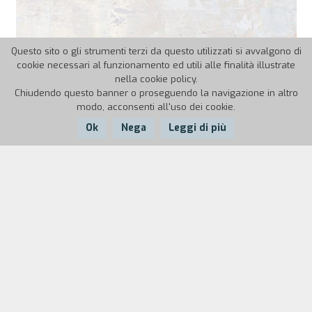
Questo sito o gli strumenti terzi da questo utilizzati si avvalgono di
cookie necessari al funzionamento ed utili alle finalità illustrate
nella cookie policy.
15 NOVEMBRE 2021
Chiudendo questo banner o proseguendo la navigazione in altro
modo, acconsenti all'uso dei cookie.
Info & Utilities – 39TFF
Ok
Nega
Leggi di più
Ecco di seguito tutte le informazioni utili per partecipare
al Festival: BIGLIETTI I biglietti per tutte le proiezioni del
Torino…