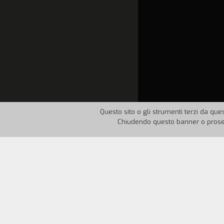
Questo sito o gli strumenti terzi da ques
Chiudendo questo banner o proseg
Nazione:
Italia
Anno:
19
I volti, i gesti e le emozioni dietro le 