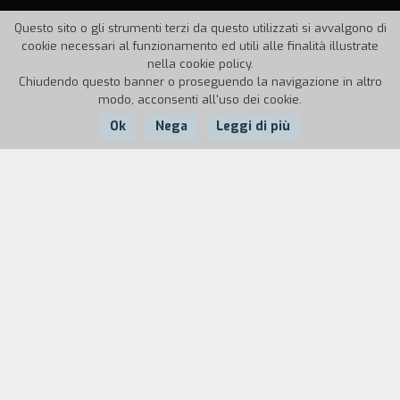
Questo sito o gli strumenti terzi da questo utilizzati si avvalgono di
cookie necessari al funzionamento ed utili alle finalità illustrate
nella cookie policy.
Chiudendo questo banner o proseguendo la navigazione in altro
modo, acconsenti all'uso dei cookie.
Ok
Nega
Leggi di più
Nazione:
Anno:
Durata:
Brasile
1966
10'
In un Brasile che, pur attraverso convulsioni,
tentennamenti e profonde contraddizioni,
sembrava avviarsi all'inizio degli anni '60 verso
una soluzione per lo meno democratica dei suoi
gravissimi problemi, ha improvvisamente luogo
il golpe militare di stampo fascista del 1964. È