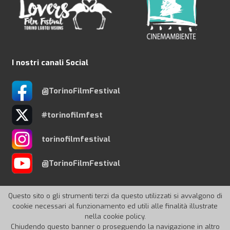
I nostri canali Social
@TorinoFilmFestival
#torinofilmfest
torinofilmfestival
@TorinoFilmFestival
Questo sito o gli strumenti terzi da questo utilizzati si avvalgono di
cookie necessari al funzionamento ed utili alle finalità illustrate
nella cookie policy.
© 2026 Torino Film Festival
Chiudendo questo banner o proseguendo la navigazione in altro