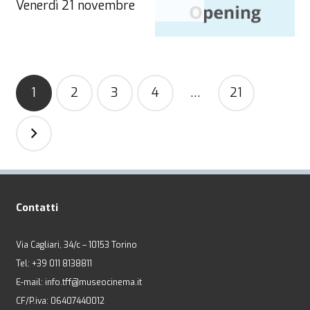
Venerdì 21 novembre
Navigazione
1
2
3
4
…
21
articoli
Contatti
Via Cagliari, 34/c – 10153 Torino
Tel: +39 011 8138811
E-mail: info.tff@museocinema.it
CF/P.iva: 06407440012