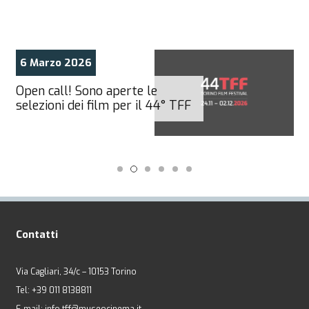
6 Marzo 2026
Open call! Sono aperte le
selezioni dei film per il 44° TFF
Contatti
Via Cagliari, 34/c – 10153 Torino
Tel: +39 011 8138811
E-mail: info.tff@museocinema.it