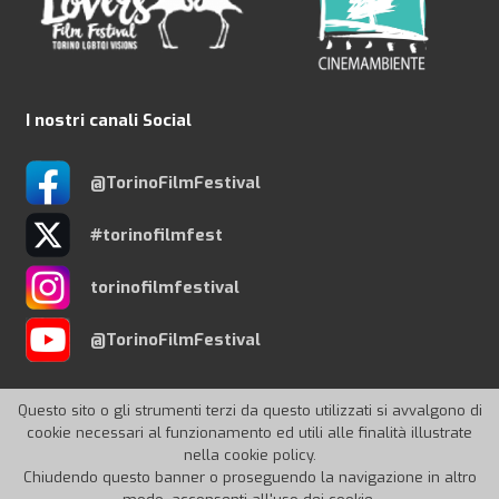
I nostri canali Social
@TorinoFilmFestival
#torinofilmfest
torinofilmfestival
@TorinoFilmFestival
Questo sito o gli strumenti terzi da questo utilizzati si avvalgono di
cookie necessari al funzionamento ed utili alle finalità illustrate
nella cookie policy.
© 2026 Torino Film Festival
Chiudendo questo banner o proseguendo la navigazione in altro