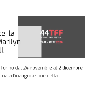
30 No
e, la
DIA
Marilyn
Ven
ll
 a Torino dal 24 novembre al 2 dicembre
Ieri a
rmata l’inaugurazione nella…
concor
su…