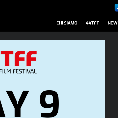
CHI SIAMO
44TFF
NEW