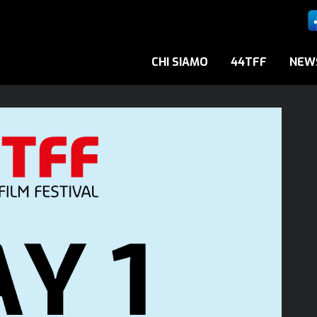
CHI SIAMO
44TFF
NEW