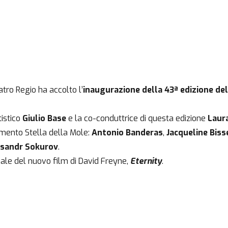
atro Regio ha accolto l’
inaugurazione della 43ª edizione del
tistico
Giulio Base
e la co-conduttrice di questa edizione
Laura
cimento Stella della Mole:
Antonio Banderas
,
Jacqueline Biss
sandr Sokurov
.
nale del nuovo film di David Freyne,
Eternity
.