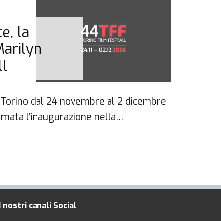
30 No
e, la
DIA
Marilyn
Sab
ll
 a Torino dal 24 novembre al 2 dicembre
Ultimo
rmata l’inaugurazione nella…
Festiv
cerim
I nostri canali Social