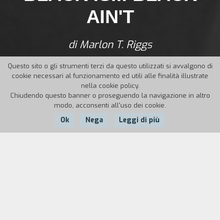
AIN'T
di Marlon T. Riggs
Questo sito o gli strumenti terzi da questo utilizzati si avvalgono di
cookie necessari al funzionamento ed utili alle finalità illustrate
nella cookie policy.
Chiudendo questo banner o proseguendo la navigazione in altro
modo, acconsenti all'uso dei cookie.
Ok
Nega
Leggi di più
Nazione:
Anno:
Durata:
USA
1994
87'
Attraverso materiale d'archivio, musica, esibizioni
e interviste a gente di strada, artisti, venditori