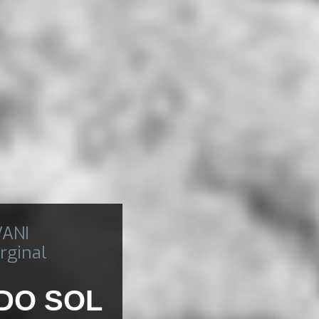
VANI
rginal
 DO SOL