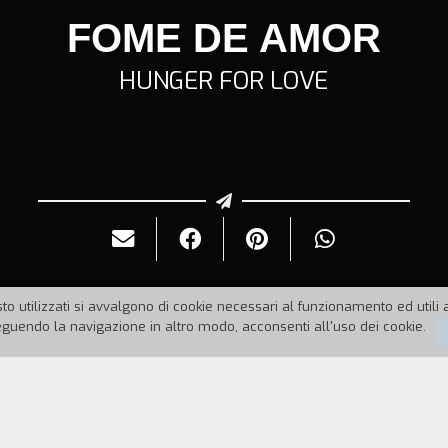
FOME DE AMOR
HUNGER FOR LOVE
to utilizzati si avvalgono di cookie necessari al funzionamento ed utili all
uendo la navigazione in altro modo, acconsenti all'uso dei cookie.
968
Durata:
73'