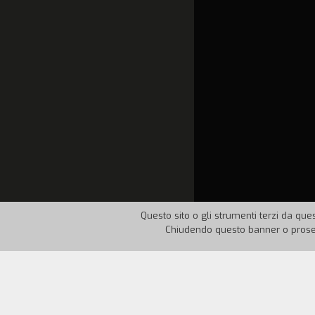
Questo sito o gli strumenti terzi da ques
Chiudendo questo banner o proseg
Nazione:
Brasile
Anno:
1