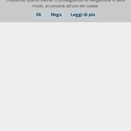
Chiudendo questo banner o proseguendo la navigazione in altro
modo, acconsenti all'uso dei cookie.
Ok
Nega
Leggi di più
Nazione:
Anno:
Durata:
Italia
1949
11'
Inchiesta sulla vita dei divi dei fotoromanzi.
Biografia
regista