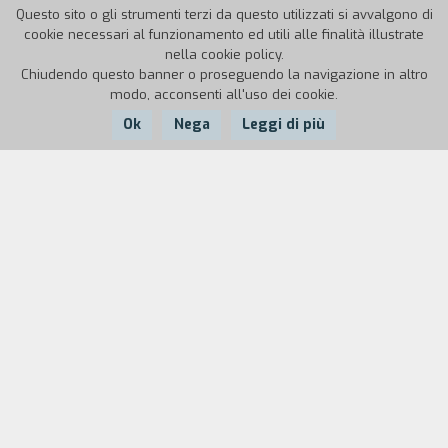
Questo sito o gli strumenti terzi da questo utilizzati si avvalgono di
cookie necessari al funzionamento ed utili alle finalità illustrate
nella cookie policy.
Chiudendo questo banner o proseguendo la navigazione in altro
modo, acconsenti all'uso dei cookie.
Ok
Nega
Leggi di più
Nazione:
Anno:
Durata:
Portogallo
1993
52'
"Conoscevo il Teatro Maizum attraverso Manuel
João Gomes, avevo visto uno spettacolo nella
loro sede - un centro ricreativo -, un
collage
allucinante di testi di Fialho, con i morti del
liberalismo che uscivano dalle tombe nei pressi
della Rua dos Poços dos Negros, fra travestiti e