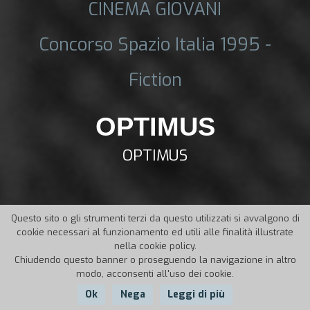
CINEMA GIOVANI
Concorso Spazio Italia 1995 -
Fiction
OPTIMUS
OPTIMUS
Questo sito o gli strumenti terzi da questo utilizzati si avvalgono di
cookie necessari al funzionamento ed utili alle finalità illustrate
nella cookie policy.
Chiudendo questo banner o proseguendo la navigazione in altro
modo, acconsenti all'uso dei cookie.
Ok
Nega
Leggi di più