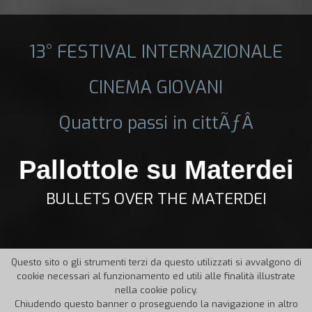
13° FESTIVAL INTERNAZIONALE
CINEMA GIOVANI
Quattro passi in cittÃƒÂ
Pallottole su Materdei
BULLETS OVER THE MATERDEI
Questo sito o gli strumenti terzi da questo utilizzati si avvalgono di
cookie necessari al funzionamento ed utili alle finalità illustrate
nella cookie policy.
Chiudendo questo banner o proseguendo la navigazione in altro