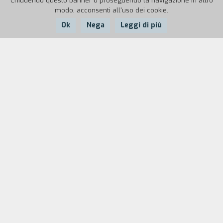
Chiudendo questo banner o proseguendo la navigazione in altro
modo, acconsenti all'uso dei cookie.
Ok
Nega
Leggi di più
Nazione:
Anno:
Durata:
Iran
1992
100'
Il monarca d'Iran, che ha ottantaquattro mogli e
duecento bambini è a priori contrario al cinema.
Ma al suo primo vero incontro con esso, si
innamora dell'eroina del film. Talmente intensa è
la passione del re che egli cede il regno e l'harem
per amore dell'amata, e diventa un attore
cinematografico.
"Ho selezionato tutti i film che potevano servirmi
per realizzare l'idea che avevo in mente. La storia