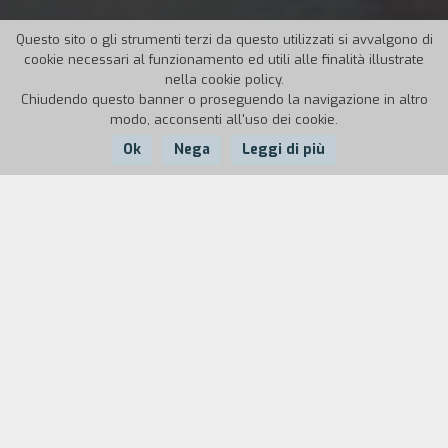
Questo sito o gli strumenti terzi da questo utilizzati si avvalgono di
cookie necessari al funzionamento ed utili alle finalità illustrate
nella cookie policy.
Chiudendo questo banner o proseguendo la navigazione in altro
modo, acconsenti all'uso dei cookie.
Ok
Nega
Leggi di più
Nazione:
Anno:
Durata:
Spagna
1997
12'
Lenart Dunbar è un avaro ragioniere che ha
ottenuto da una nuova cliente la signorina Helen
Desaree l'incarico di controllare il patrimonio
della defunta madre. Lenart si rende conto che
Helen è una donna molto sicura e precisa che