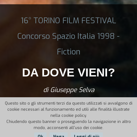
16° TORINO FILM FESTIVAL
Concorso Spazio Italia 1998 -
Fiction
DA DOVE VIENI?
di Giuseppe Selva
Questo sito o gli strumenti terzi da questo utilizzati si avvalgono di
cookie necessari al funzionamento ed utili alle finalità illustrate
nella cookie policy.
Chiudendo questo banner o proseguendo la navigazione in altro
modo, acconsenti all'uso dei cookie.
Ok
Nega
Leggi di più