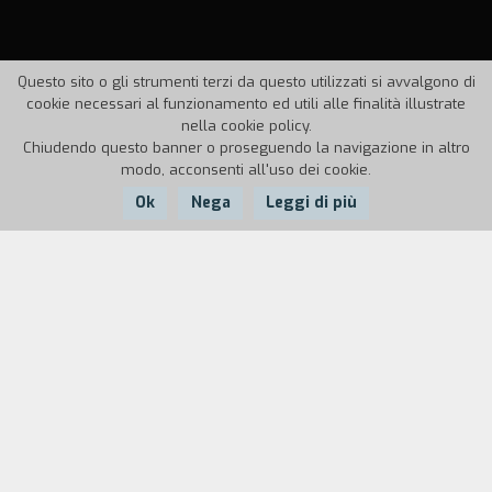
Questo sito o gli strumenti terzi da questo utilizzati si avvalgono di
cookie necessari al funzionamento ed utili alle finalità illustrate
nella cookie policy.
Chiudendo questo banner o proseguendo la navigazione in altro
modo, acconsenti all'uso dei cookie.
Ok
Nega
Leggi di più
Nazione:
Anno:
Durata:
Francia
1992
90'
Capolavoro della maturit`,
Dieu sait quoi
è una
meditazione poetica sull'opera di Francis Ponge,
uno scrittore che da sempre è indissociabile dalla
fascinazione per il "mondo muto" che attraversa
il cinema di Pollet. "È il cinema sparecchiato come