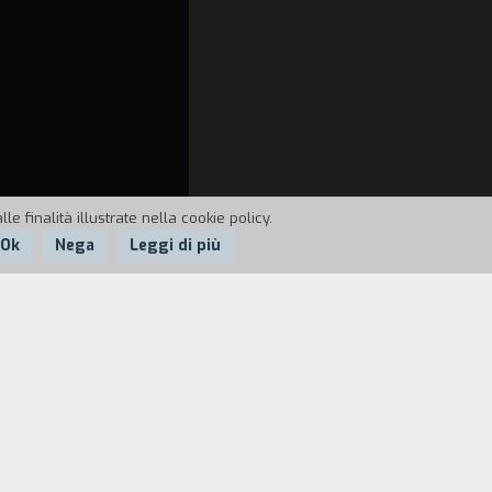
e finalità illustrate nella cookie policy.
Ok
Nega
Leggi di più
 tango e frequenta la scuola di Georges e
no Fumée decide di partire con Ramon.