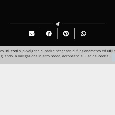
to utilizzati si avvalgono di cookie necessari al funzionamento ed utili all
uendo la navigazione in altro modo, acconsenti all'uso dei cookie.
975
Durata:
101'
mido e impacciato, scopre la propria passione per il
incia a vincere premi ai concorsi di ballo. Un gior