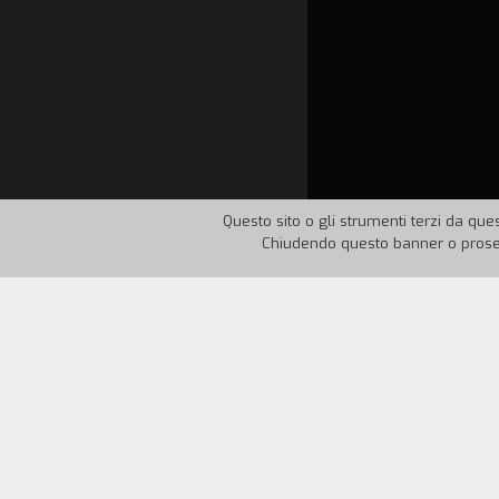
Questo sito o gli strumenti terzi da ques
Chiudendo questo banner o proseg
Nazione:
Francia
Anno:
1
Léon, inserviente dei bagni pubblici, ti
Rosy. Insieme alla prostituta Fumée com