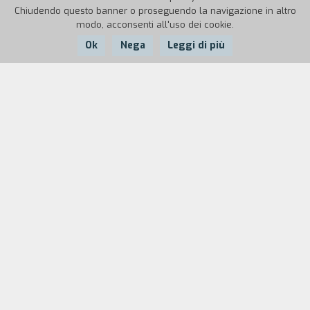
Chiudendo questo banner o proseguendo la navigazione in altro
modo, acconsenti all'uso dei cookie.
Ok
Nega
Leggi di più
Nazione:
Anno:
Durata:
Italia
1998
16'
Beato, un killer professionista, un giorno viene
improvvisamente chiamato dal Mahatma, un
boss che vive in un rifugio segreto con quattro
collaboratori. Qui Beato ritrover` un vecchio
amore della sua adolescenza.
"È un lavoro che prende ironicamente spunto
dalla pittura espressionista tedesca, al fine di
decontestualizzarla e calarla prima