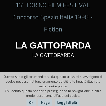
16° TORINO FILM FESTIVAL
Concorso Spazio Italia 1998 -
Fiction
LA GATTOPARDA
LA GATTOPARDA
Questo sito o gli strumenti terzi da questo utilizzati si avvalgono di
cookie necessari al funzionamento ed utili alle finalità illustrate
nella cookie policy.
Chiudendo questo banner o proseguendo la navigazione in altro
modo, acconsenti all'uso dei cookie.
Ok
Nega
Leggi di più