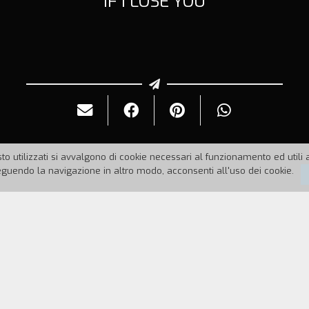
IF I LOSE YOU
to utilizzati si avvalgono di cookie necessari al funzionamento ed utili all
uendo la navigazione in altro modo, acconsenti all'uso dei cookie.
98
Durata:
7'
: immagini tragicomiche da una storia d'amore appena