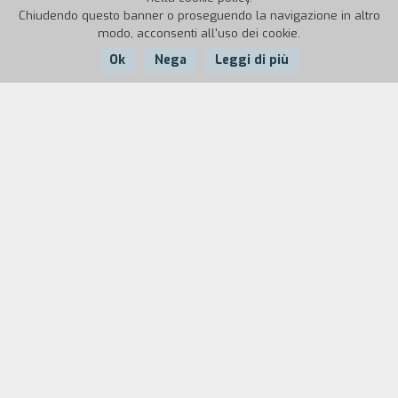
Chiudendo questo banner o proseguendo la navigazione in altro
modo, acconsenti all'uso dei cookie.
Ok
Nega
Leggi di più
Nazione:
Anno:
Durata:
Portogallo
1991
120'
Portogallo, 1972-'73. Anni in cui il Portogallo si
nascondeva dal resto del mondo e gli uomini
erano costretti a trasferirsi in Paesi che quasi
non conoscevano. In questi nuovi Paesi, gli uomini
morivano e cambiavano. Alex ha solo dieci anni,
ma ricorda e vuole raccontare la sua storia. Suo
padre era stato mandato in Africa, era tornato,
ma nessuno lo aveva visto. Poi sua madre era
andata a prenderlo e lo aveva riportato a casa.