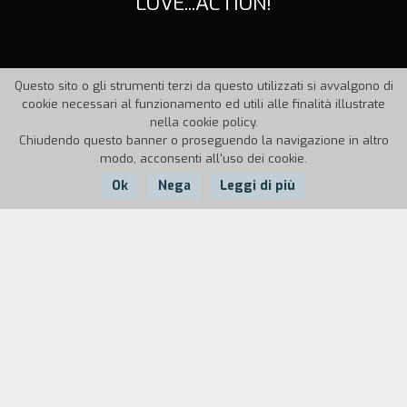
LOVE...ACTION!
Questo sito o gli strumenti terzi da questo utilizzati si avvalgono di
cookie necessari al funzionamento ed utili alle finalità illustrate
nella cookie policy.
Chiudendo questo banner o proseguendo la navigazione in altro
modo, acconsenti all'uso dei cookie.
Ok
Nega
Leggi di più
Nazione:
Anno:
Durata:
Italia
1999
11'
Elisabetta, sofisticata ed elegante, e Marco, bello
e corteggiato, si incontrano casualmente, mentre
fanno jogging in un bosco. Si riconoscono: sono
colleghi, attori nella famosa telenovela italiana