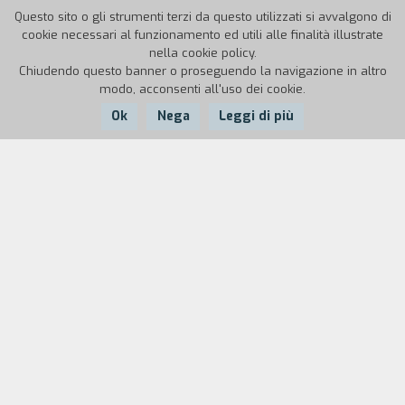
Questo sito o gli strumenti terzi da questo utilizzati si avvalgono di
cookie necessari al funzionamento ed utili alle finalità illustrate
nella cookie policy.
Chiudendo questo banner o proseguendo la navigazione in altro
modo, acconsenti all'uso dei cookie.
Ok
Nega
Leggi di più
Nazione:
Anno:
Durata:
Portogallo
1964
80'
L'esistenza marginale di Belarmino Fragoso, ex
campione di pugilato, raccontata attraverso
un'indagine psicologica che sfocia direttamente
nell'universo sociale e urbano in cui si inscrive.
Partendo dalle modeste origini di Belarmino, con
tutta la forza delle parole crude che si