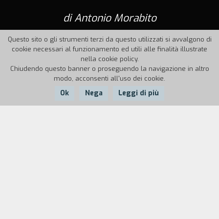
di Antonio Morabito
Questo sito o gli strumenti terzi da questo utilizzati si avvalgono di
cookie necessari al funzionamento ed utili alle finalità illustrate
nella cookie policy.
Chiudendo questo banner o proseguendo la navigazione in altro
modo, acconsenti all'uso dei cookie.
Ok
Nega
Leggi di più
Nazione:
Anno:
Durata:
Italia
1999
24'
Padre, madre e i figli Cecilia, Anna e Luca, vivono
in un paesino di mare pressoché deserto. È
sempre Cecilia a provocare i litigi, ogni volta
consumati a tavola durante il pranzo.