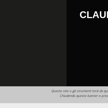
CLAU
Questo sito o gli strumenti terzi da que
Chiudendo questo banner o prose