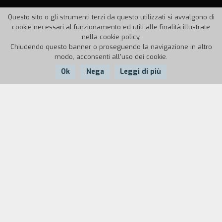
Questo sito o gli strumenti terzi da questo utilizzati si avvalgono di
cookie necessari al funzionamento ed utili alle finalità illustrate
nella cookie policy.
Chiudendo questo banner o proseguendo la navigazione in altro
modo, acconsenti all'uso dei cookie.
Ok
Nega
Leggi di più
Nazione:
Anno:
Durata:
Portogallo
1995
120'
Rita ha diciannove anni e lavora in una
profumeria. Ha dei bellissimi e lunghissimi
capelli neri, che le colleghe di lavoro le invidiano.
La ragazza sta per sposare Paulo, un
cameraman, ma non è convinta che lui la ami