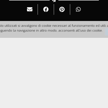
to utilizzati si avvalgono di cookie necessari al funzionamento ed utili all
uendo la navigazione in altro modo, acconsenti all'uso dei cookie.
99
Durata:
11'
n Diretta di Saint Vincent. Gli autori e gli attori pa
REGISTA
CAST & CREDITS