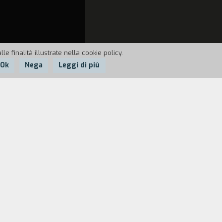
e finalità illustrate nella cookie policy.
Ok
Nega
Leggi di più
rlano dei loro cortometraggi durante la