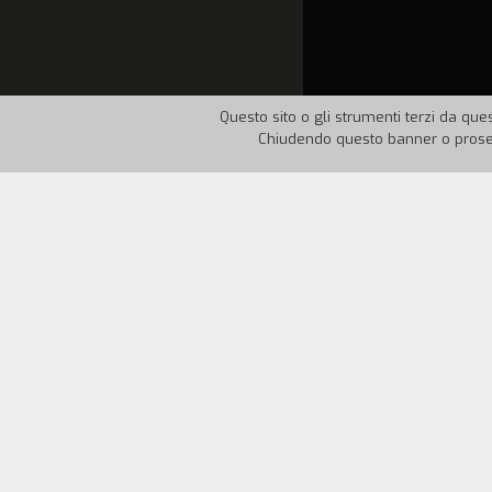
Questo sito o gli strumenti terzi da ques
Chiudendo questo banner o proseg
Nazione:
Italia
Anno:
19
Il dietro le quinte del Festival Cinema i
settimana di lavorazione.