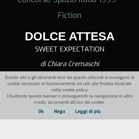
Fiction
DOLCE ATTESA
SWEET EXPECTATION
di Chiara Cremaschi
Questo sito o gli strumenti terzi da questo utilizzati si avvalgono di
cookie necessari al funzionamento ed utili alle finalità illustrate
nella cookie policy.
Chiudendo questo banner o proseguendo la navigazione in altro
modo, acconsenti all'uso dei cookie.
Ok
Nega
Leggi di più
Nazione:
Anno:
Durata: