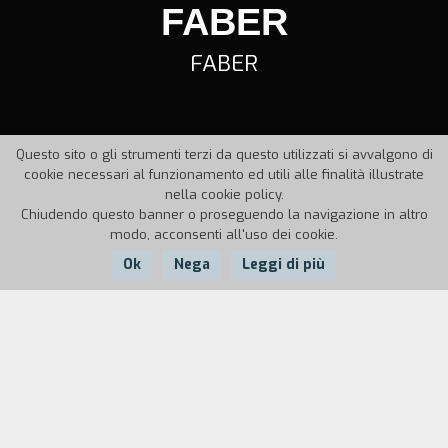
FABER
FABER
Questo sito o gli strumenti terzi da questo utilizzati si avvalgono di
cookie necessari al funzionamento ed utili alle finalità illustrate
nella cookie policy.
Chiudendo questo banner o proseguendo la navigazione in altro
modo, acconsenti all'uso dei cookie.
Ok
Nega
Leggi di più
Nazione:
Anno:
Durata:
Italia
1999
45'
Un viaggio alla ricerca di quei volti, panorami,
suoni, rumori, emozioni, sensazioni, libri, dipinti,