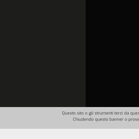
Questo sito o gli strumenti terzi da ques
Chiudendo questo banner o proseg