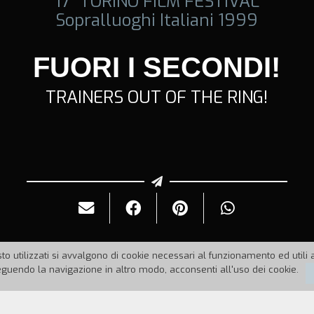
17° TORINO FILM FESTIVAL
Sopralluoghi Italiani 1999
FUORI I SECONDI!
TRAINERS OUT OF THE RING!
to utilizzati si avvalgono di cookie necessari al funzionamento ed utili all
uendo la navigazione in altro modo, acconsenti all'uso dei cookie.