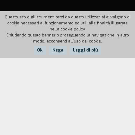
Questo sito o gli strumenti terzi da questo utilizzati si avvalgono di
cookie necessari al funzionamento ed utili alle finalità illustrate
nella cookie policy.
Chiudendo questo banner o proseguendo la navigazione in altro
modo, acconsenti all'uso dei cookie.
Ok
Nega
Leggi di più
Nazione:
Anno:
Durata:
Italia
1999
59'
"Il documentario è frutto della voglia di andare
in giro per l'Italia alla ricerca di alcune risposte
sull'universo giovanile e di affrontare lo stesso
genere documentario sottoponendolo ad un
trattamento formale da videoclip, che fosse