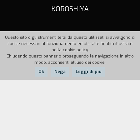
KOROSHIYA
Questo sito o gli strumenti terzi da questo utilizzati si avvalgono di
cookie necessari al funzionamento ed utili alle finalità illustrate
nella cookie policy.
Chiudendo questo banner o proseguendo la navigazione in altro
modo, acconsenti all'uso dei cookie.
Ok
Nega
Leggi di più
Nazione:
Anno:
Durata:
Italia
1999
5' 7''
"In questo film ci interessava sviluppare una
storia a partire da e intorno al personaggio
piuttosto che alla concatenazione degli eventi"