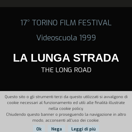
17° TORINO FILM FESTIVAL
Videoscuola 1999
LA LUNGA STRADA
THE LONG ROAD
Questo sito o gli strumenti terzi da questo utilizzati si avvalgono di
cookie necessari al funzionamento ed utili alle finalità illustrate
nella cookie policy.
Chiudendo questo banner o proseguendo la navigazione in altro
modo, acconsenti all'uso dei cookie.
Ok
Nega
Leggi di più