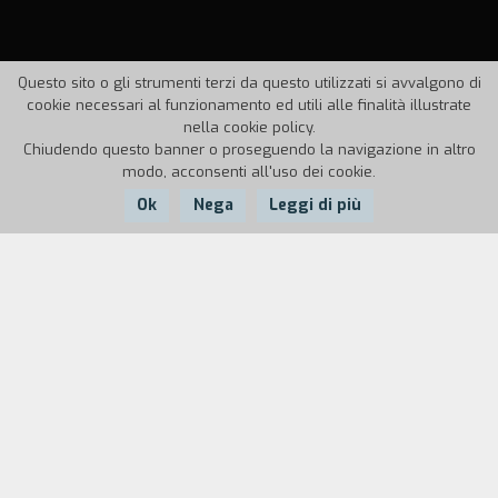
Questo sito o gli strumenti terzi da questo utilizzati si avvalgono di
cookie necessari al funzionamento ed utili alle finalità illustrate
nella cookie policy.
Chiudendo questo banner o proseguendo la navigazione in altro
modo, acconsenti all'uso dei cookie.
Ok
Nega
Leggi di più
Nazione:
Anno:
Durata:
Portogallo
1981
96'
L'America è un mito, un'idea. Riscoprire le vestigia
di questa idea nella realt` di una citt` equivale a
trasformare le immagini di questa citt` in idee, in
miti al punto che la vita e la morte, il reale e