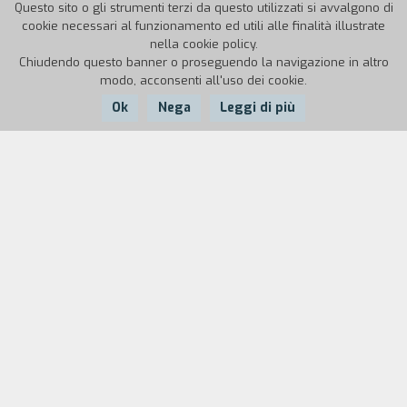
Questo sito o gli strumenti terzi da questo utilizzati si avvalgono di
cookie necessari al funzionamento ed utili alle finalità illustrate
nella cookie policy.
Chiudendo questo banner o proseguendo la navigazione in altro
modo, acconsenti all'uso dei cookie.
Ok
Nega
Leggi di più
Nazione:
Anno:
Durata:
India
1999
94'
Estrela d'África, un quartiere meticcio alla
periferia di Lisbona. Un neonato sopravvive a
diverse morti. Tina, sua madre, lo prende in
braccio e apre il gas. Salvato dal padre, dormir`
nelle strade della citt`, nutrito con il latte che i
passanti gli offrono. Per due volte viene quasi
venduto, per disperazione, per amore, quasi per