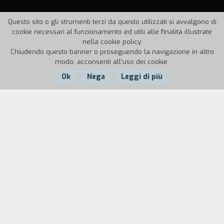
Questo sito o gli strumenti terzi da questo utilizzati si avvalgono di
cookie necessari al funzionamento ed utili alle finalità illustrate
nella cookie policy.
Chiudendo questo banner o proseguendo la navigazione in altro
modo, acconsenti all'uso dei cookie.
Ok
Nega
Leggi di più
Nazione:
Anno:
Durata:
Francia
1999
5' 38''
Una serie di esercizi sulla luce e lo spazio,
proposti a una classe del primo anno in vista di
lavori successivi, è stata ripensata e ricostruita
dagli allievi, man mano che procedeva il lavoro,
secondo una struttura logica avente per tema
l'ossessione e la follia.