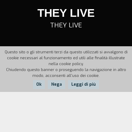
THEY LIVE
THEY LIVE
Questo sito o gli strumenti terzi da questo utilizzati si avvalgono di
cookie necessari al funzionamento ed utili alle finalità illustrate
nella cookie policy.
Chiudendo questo banner o proseguendo la navigazione in altro
modo, acconsenti all'uso dei cookie.
Ok
Nega
Leggi di più
Nazione:
Anno:
Durata:
USA
1988
95'
John Nada, un operaio che si è appena trasferito