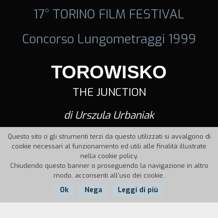
17° TORINO FILM FESTIVAL
Concorso Lungometraggi 1999
TOROWISKO
THE JUNCTION
di Urszula Urbaniak
Questo sito o gli strumenti terzi da questo utilizzati si avvalgono di
cookie necessari al funzionamento ed utili alle finalità illustrate
nella cookie policy.
Chiudendo questo banner o proseguendo la navigazione in altro
modo, acconsenti all'uso dei cookie.
Ok
Nega
Leggi di più