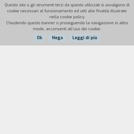
Questo sito o gli strumenti terzi da questo utilizzati si avvalgono di
cookie necessari al funzionamento ed utili alle finalità illustrate
nella cookie policy.
Chiudendo questo banner o proseguendo la navigazione in altro
modo, acconsenti all'uso dei cookie.
Ok
Nega
Leggi di più
Nazione:
Anno:
Durata:
Portogallo
1988
91'
Miguel ha dodici anni e va male a scuola. Per
punizione viene mandato a trascorrere alcuni
giorni di vacanza al mare dalla zia, che gestisce
una pensione. Miguel non ama questo posto
perché non succede mai nulla. Ben presto però fa
amicizia con Luisa, la cameriera - che gli insegna a