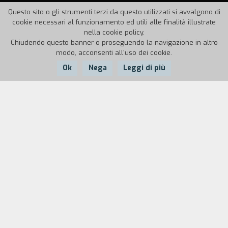
Questo sito o gli strumenti terzi da questo utilizzati si avvalgono di
cookie necessari al funzionamento ed utili alle finalità illustrate
nella cookie policy.
Chiudendo questo banner o proseguendo la navigazione in altro
modo, acconsenti all'uso dei cookie.
Ok
Nega
Leggi di più
Nazione:
Anno:
Durata:
Italia
1959
111'
Il commissario Ingravallo, durante gli
interrogatori degli inquilini di un palazzo dove è
accaduto un furto, conosce Liliana Banducci. La
signora ha una domestica, Assuntina, sul cui
fidanzato, Diomede, si appuntano i sospetti della
polizia. Fermato, il giovane dimostra di avere un
alibi. Di lì a poco la Banducci è ritrovata