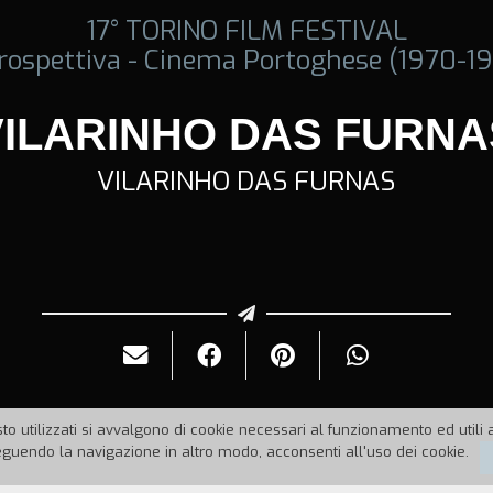
17° TORINO FILM FESTIVAL
rospettiva - Cinema Portoghese (1970-1
VILARINHO DAS FURNA
VILARINHO DAS FURNAS
to utilizzati si avvalgono di cookie necessari al funzionamento ed utili all
uendo la navigazione in altro modo, acconsenti all'uso dei cookie.