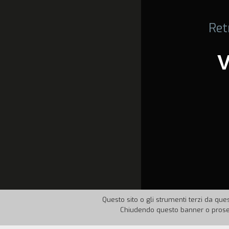
Ret
Questo sito o gli strumenti terzi da ques
Chiudendo questo banner o proseg