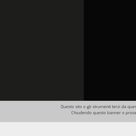
Questo sito o gli strumenti terzi da ques
Chiudendo questo banner o proseg