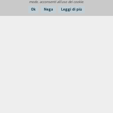
modo, acconsenti all'uso dei cookie.
Ok
Nega
Leggi di più
Nazione:
Anno:
Durata:
Francia
1947
97'
Stanislas Oscar Seminario, conosciuto come SOS,
un giovane esploratore di ritorno dall'Africa, va a
casa dell'amico Pescara. La famiglia è
preoccupata: Gerard, il padre, riceve una
montagna di lettere anonime. Quando l'uomo
muore, avvelenato, SOS si improvvisa detective e
decide di condurre un'indagine.
Biografia